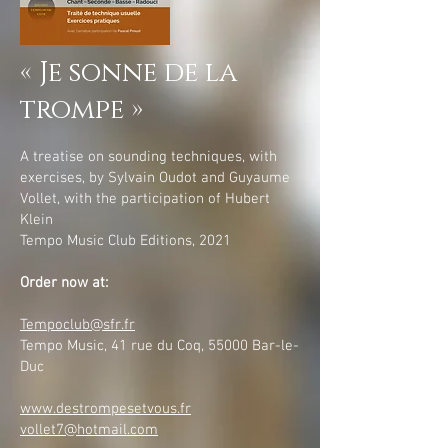
« Je sonne de la
trompe »
A treatise on sounding techniques, with
exercises, by Sylvain Oudot and Guyaume
Vollet, with the participation of Hubert
Klein
Tempo Music Club Editions, 2021
Order now at:
Tempoclub@sfr.fr
Tempo Music, 41 rue du Coq, 55000 Bar-le-
Duc
www.destrompesetvous.fr
vollet7@hotmail.com