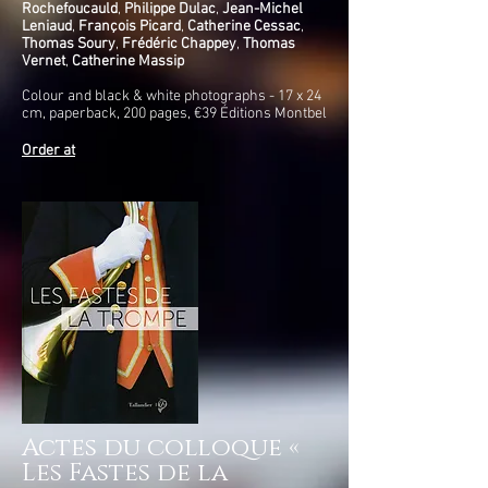
Rochefoucauld
,
Philippe Dulac
,
Jean-Michel
Leniaud
,
François Picard
,
Catherine Cessac
,
Thomas Soury
,
Frédéric Chappey
,
Thomas
Vernet
,
Catherine Massip
Colour and black & white photographs - 17 x 24
cm, paperback, 200 pages, €39 Éditions Montbel
Order at
Actes du colloque «
Les Fastes de la