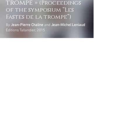
trompe »
(Proceedings
of the symposium “Les
Fastes de la trompe”)
By
Jean-Pierre Chaline
and
Jean-Michel Leniaud
Éditions Tallandier, 2015
Order at
Musique pour